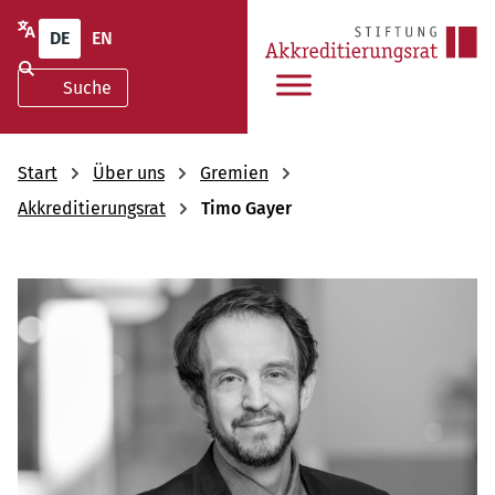
DE
EN
Start
Über uns
Gremien
Akkreditierungsrat
Timo Gayer