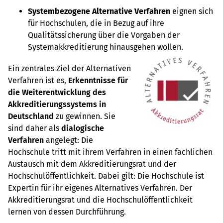
Systembezogene Alternative Verfahren
eignen sich
für Hochschulen, die in Bezug auf ihre
Qualitätssicherung über die Vorgaben der
Systemakkreditierung hinausgehen wollen.
Ein zentrales Ziel der Alternativen
Verfahren ist es,
Erkenntnisse für
die Weiterentwicklung des
Akkreditierungssystems in
Deutschland
zu gewinnen. Sie
sind daher als
dialogische
Verfahren
angelegt: Die
Hochschule tritt mit ihrem Verfahren in einen fachlichen
Austausch mit dem Akkreditierungsrat und der
Hochschulöffentlichkeit. Dabei gilt: Die Hochschule ist
Expertin für ihr eigenes Alternatives Verfahren. Der
Akkreditierungsrat und die Hochschulöffentlichkeit
lernen von dessen Durchführung.