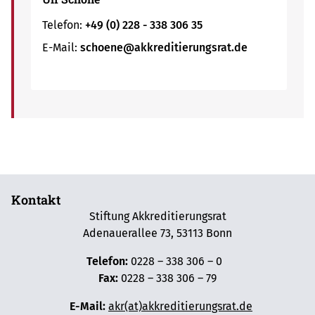
Telefon:
+49 (0) 228 - 338 306 35
E-Mail:
schoene@akkreditierungsrat.de
Kontakt
Stiftung Akkreditierungsrat
Adenauerallee 73, 53113 Bonn
Telefon:
0228 – 338 306 – 0
Fax:
0228 – 338 306 – 79
E-Mail:
akr(at)akkreditierungsrat.de