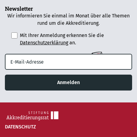
Newsletter
Wir informieren Sie einmal im Monat über alle Themen
rund um die Akkreditierung.
Mit Ihrer Anmeldung erkennen Sie die
Datenschutzerklärung
an.
Anmelden
DATENSCHUTZ