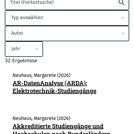
5
Typ auswählen
results
available
21
Autor
results
available
5
Jahr
results
available
32 Ergebnisse
Neuhaus, Margarete (2026)
AR-DatenAnalyse (ARDA):
Elektrotechnik-Studiengänge
Neuhaus, Margarete (2026)
Akkreditierte Studiengänge und
Hochschulen nach Bundesländern