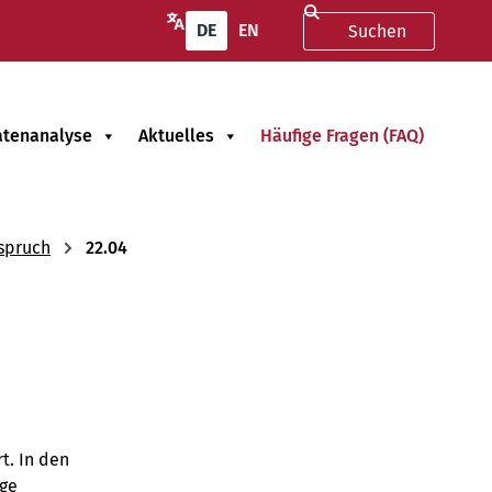
DE
EN
atenanalyse
Aktuelles
Häufige Fragen (FAQ)
spruch
22.04
t. In den
ige