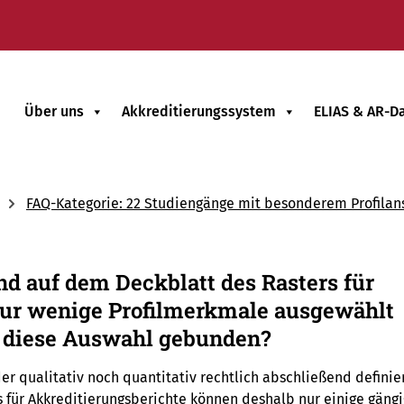
Über uns
Akkreditierungssystem
ELIAS & AR-D
FAQ-Kategorie: 22 Studiengänge mit besonderem Profilan
d auf dem Deckblatt des Rasters für
nur wenige Profilmerkmale ausgewählt
n diese Auswahl gebunden?
 qualitativ noch quantitativ rechtlich abschließend definier
für Akkreditierungsberichte können deshalb nur einige gäng