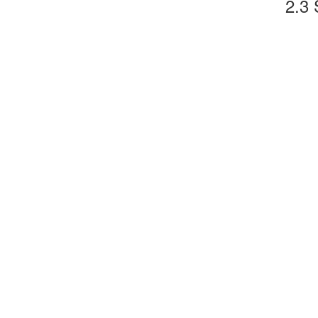
2.3
S