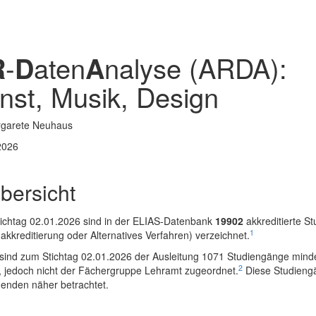
-
aten
nalyse (ARDA):
R
D
A
nst, Musik, Design
rgarete Neuhaus
2026
bersicht
ichtag 02.01.2026 sind in der ELIAS-Datenbank
19902
akkreditierte S
1
kkreditierung oder Alternatives Verfahren) verzeichnet.
sind zum Stichtag 02.01.2026 der Ausleitung 1071 Studiengänge mind
2
, jedoch nicht der Fächergruppe Lehramt zugeordnet.
Diese Studieng
genden näher betrachtet.