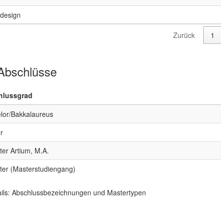
design
Zurück
1
bschlüsse
hlussgrad
lor/Bakkalaureus
r
ter Artium, M.A.
ter (Masterstudiengang)
ils: Abschlussbezeichnungen und Mastertypen