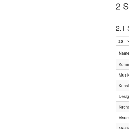
2
S
2.1
S
Nam
Komm
Musik
Kunst
Desi
Kirch
Visue
Musi