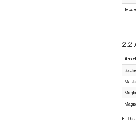
Mode
2.2
A
Absc
Bache
Maste
Magis
Magis
Deta