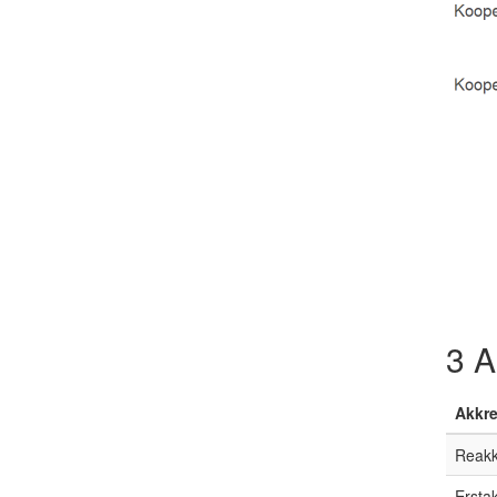
3
Ak
Akkre
Reakk
Ersta