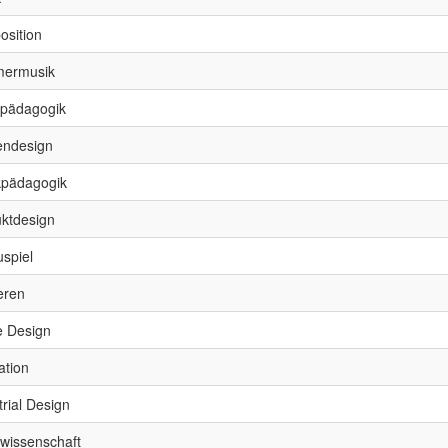
sition
ermusik
tpädagogik
endesign
kpädagogik
ktdesign
spiel
ieren
 Design
ration
trial Design
wissenschaft