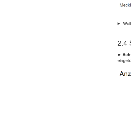
Weit
2.4
S
☛
Ach
eingetr