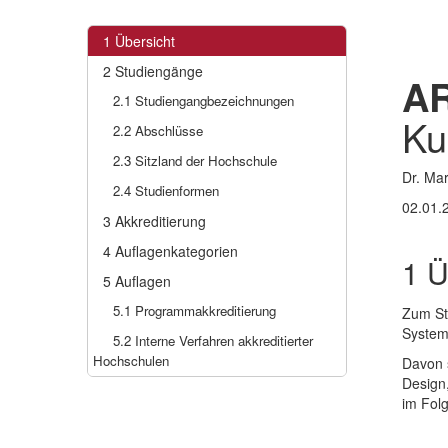
1
Übersicht
2
Studiengänge
A
2.1
Studiengangbezeichnungen
Ku
2.2
Abschlüsse
2.3
Sitzland der Hochschule
Dr. Ma
2.4
Studienformen
02.01.
3
Akkreditierung
4
Auflagenkategorien
1
Ü
5
Auflagen
5.1
Programmakkreditierung
Zum St
Systema
5.2
Interne Verfahren akkreditierter
Hochschulen
Davon 
Design
im Fol