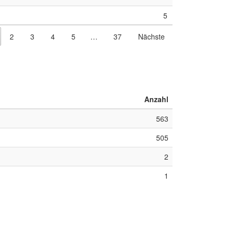
5
2
3
4
5
…
37
Nächste
Anzahl
563
505
2
1