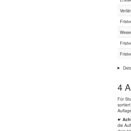
Verlä
Frist
Wesen
Frist
Frist
Deta
4
A
Für Stu
sortier
Auflag
☛
Ach
die Auf
dem ta