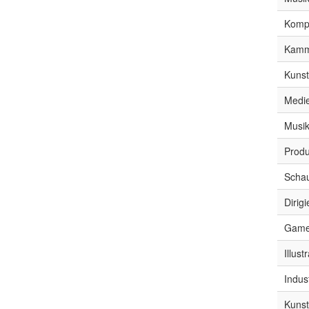
Kompo
Kamm
Kuns
Medi
Musi
Produ
Schau
Dirig
Game
Illust
Indus
Kunst