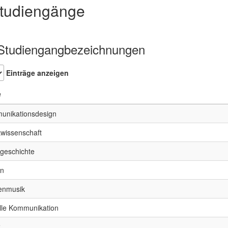
tudiengänge
tudiengangbezeichnungen
Einträge anzeigen
e
unikationsdesign
wissenschaft
geschichte
gn
enmusik
lle Kommunikation
k