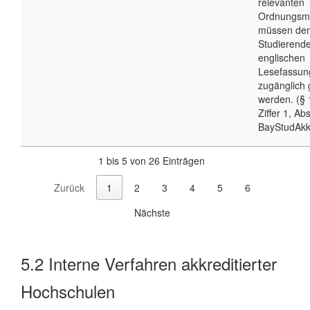
relevanten
Ordnungsmi
müssen de
Studierende
englischen
Lesefassun
zugänglich
werden. (§ 
Ziffer 1, Abs
BayStudAkk
1 bis 5 von 26 Einträgen
Zurück
1
2
3
4
5
6
Nächste
5.2
Interne Verfahren akkreditierter
Hochschulen