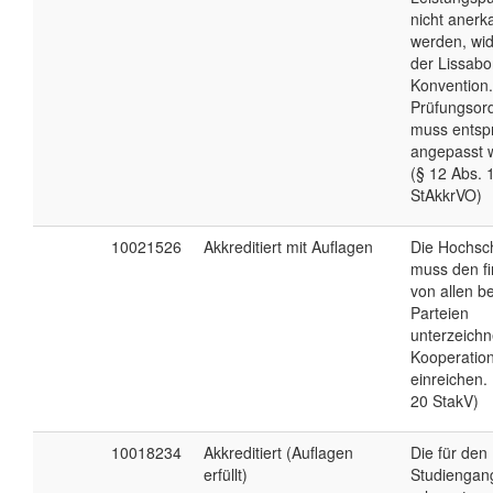
nicht anerk
werden, wid
der Lissabo
Konvention.
Prüfungsor
muss entsp
angepasst 
(§ 12 Abs. 
StAkkrVO)
10021526
Akkreditiert mit Auflagen
Die Hochsc
muss den fi
von allen be
Parteien
unterzeichn
Kooperation
einreichen. 
20 StakV)
10018234
Akkreditiert (Auflagen
Die für den
erfüllt)
Studiengan