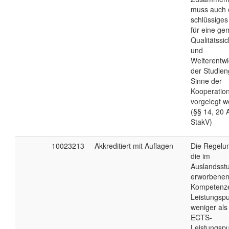
muss auch 
schlüssiges
für eine g
Qualitätssi
und
Weiterentwi
der Studie
Sinne der
Kooperatio
vorgelegt w
(§§ 14, 20 
StakV)
10023213
Akkreditiert mit Auflagen
Die Regelu
die im
Auslandsst
erworbene
Kompetenz
Leistungsp
weniger als
ECTS-
Leistungsp