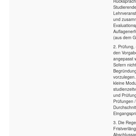
Rücksprach
Studierende
Lehrveranst
und zusam
Evaluations
Auflagenerf
(aus dem G
2. Prüfung
den Vorgab
angepasst 
Sofern nicht
Begründung
vorzulegen.
kleine Modu
studienzeit
und Prüfung
Prüfungen 
Durchschnit
Eingangspr
3. Die Rege
Fristverlän
Abschlussarb