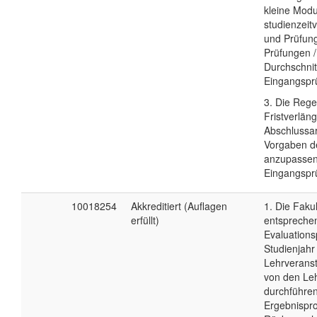
kleine Modu
studienzeit
und Prüfung
Prüfungen 
Durchschnit
Eingangspr
3. Die Rege
Fristverlän
Abschlussarb
Vorgaben d
anzupassen
Eingangspr
10018254
Akkreditiert (Auflagen
1. Die Fakul
erfüllt)
entspreche
Evaluations
Studienjahr
Lehrveranst
von den Le
durchführen
Ergebnispro