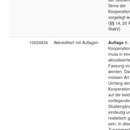
Sinne der
Kooperatio
vorgelegt w
(§§ 14, 20 
StakV)
10024834
Akkreditiert mit Auflagen
Auflage 1:
Kooperation
muss in ein
aktualisiert
Fassung vo
werden. Da
müssen Art
Umfang der
Kooperatio
auf die bei
vorliegend
Studiengän
eindeutig u
realistisch 
sein. In di
Zusammen