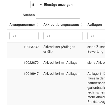
Einträge anzeigen
Suchen
Antragsnummer
Akkreditierungsstatus
Auflagen
10023732
Akkreditiert (Auflagen
siehe
Zusa
erfüllt)
Bewertung
10022670
Akkreditiert mit Auflagen
siehe Akkre
10019947
Akkreditiert mit Auflagen
Auflage 1: 
muss in de
naturwissen
gartenbaul
technischen
mehr Anwe
Praxisbezug