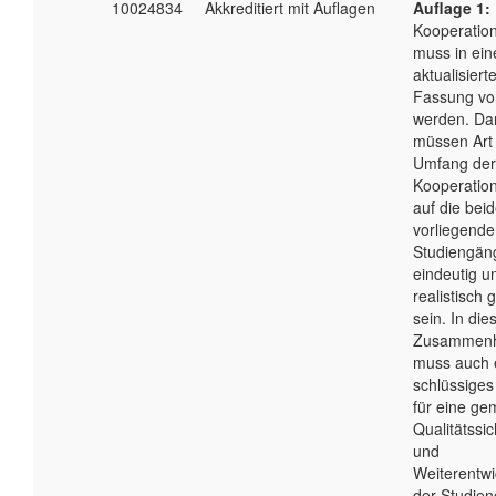
10024834
Akkreditiert mit Auflagen
Auflage 1:
Kooperation
muss in ein
aktualisiert
Fassung vo
werden. Da
müssen Art
Umfang der
Kooperatio
auf die bei
vorliegend
Studiengän
eindeutig u
realistisch 
sein. In di
Zusammen
muss auch 
schlüssiges
für eine g
Qualitätssi
und
Weiterentwi
der Studie