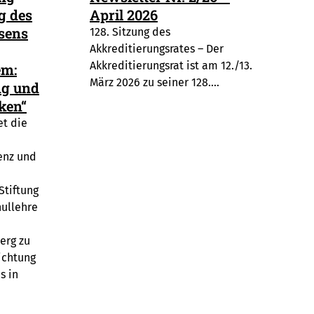
g des
April 2026
sens
128. Sitzung des
Akkreditierungsrates – Der
Akkreditierungsrat ist am 12./13.
em:
März 2026 zu seiner 128.…
ng und
rken“
et die
enz und
n
Stiftung
hullehre
erg zu
ichtung
s in