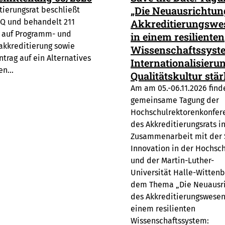
„Die Neuausrichtun
tierungsrat beschließt
Q und behandelt 211
Akkreditierungswe
 auf Programm- und
in einem resilienten
kkreditierung sowie
Wissenschaftssyst
ntrag auf ein Alternatives
Internationalisieru
ren…
Qualitätskultur stä
Am am 05.-06.11.2026 find
gemeinsame Tagung der
Hochschulrektorenkonfer
des Akkreditierungsrats i
Zusammenarbeit mit der 
Innovation in der Hochsc
und der Martin-Luther-
Universität Halle-Wittenb
dem Thema „Die Neuausr
des Akkreditierungswesen
einem resilienten
Wissenschaftssystem: